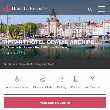
APPART'HÔTEL ODALYS ARCHIPEL
27 Rue de la Huguenotte, 17000 La Rochelle
70 €
à partir de
Accueil
Appart'hôtel Odalys Archipel
Accès handicapés
Chiens et Chats
Parking
Piscine
Wifi / Internet
VOIR SUR LA CARTE