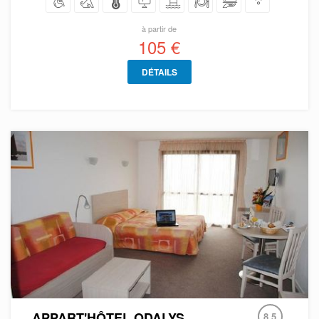
à partir de
105 €
DÉTAILS
APPART'HÔTEL ODALYS
8.5