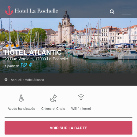
HÔTEL ATLANTIC
23 Rue Verdière, 17000 La Rochelle
82 €
à partir de
Accueil
Hôtel Atlantic
Accès handicapés
Chiens et Chats
Wifi / Internet
VOIR SUR LA CARTE