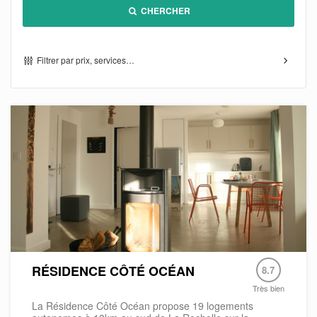
CHERCHER
Filtrer par prix, services…
RÉSIDENCE CÔTÉ OCÉAN
8.7
Très bien
La Résidence Côté Océan propose 19 logements