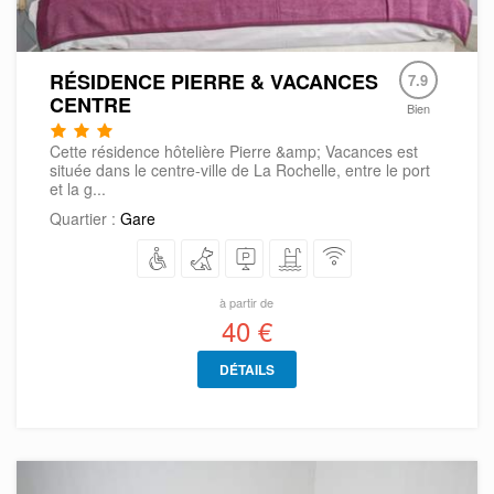
RÉSIDENCE PIERRE & VACANCES
7.9
CENTRE
Bien
Cette résidence hôtelière Pierre &amp; Vacances est
située dans le centre-ville de La Rochelle, entre le port
et la g...
Quartier :
Gare
à partir de
40 €
DÉTAILS