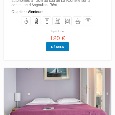
autonomes à 13km au sud de La Rochelle sur la
commune d'Angoulins. Rési...
Quartier :
Alentours
à partir de
120 €
DÉTAILS