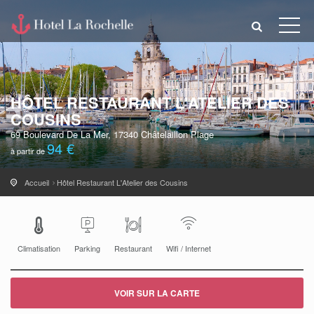
HÔTEL RESTAURANT L'ATELIER DES
COUSINS
69 Boulevard De La Mer, 17340 Châtelaillon Plage
94 €
à partir de
Accueil
Hôtel Restaurant L'Atelier des Cousins
Climatisation
Parking
Restaurant
Wifi / Internet
VOIR SUR LA CARTE