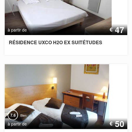
47
€
à partir de
RÉSIDENCE UXCO H2O EX SUITÉTUDES
7.6
Bien
50
€
à partir de