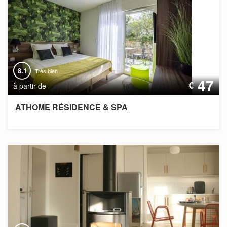
8.1
Très bien
47
€
à partir de
ATHOME RÉSIDENCE & SPA