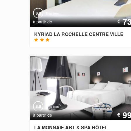
8.5
Très bien
7
€
à partir de
KYRIAD LA ROCHELLE CENTRE VILLE
8.9
Très bien
9
€
à partir de
LA MONNAIE ART & SPA HÔTEL