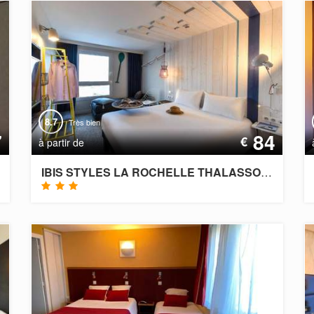
8.7
Très bien
7
84
€
à partir de
IBIS STYLES LA ROCHELLE THALASSO CHÂTELAILLON