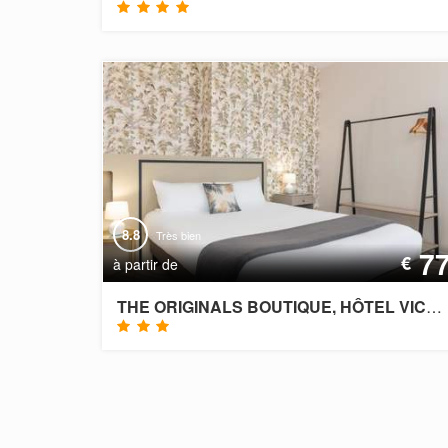
8.8
Très bien
7
€
à partir de
THE ORIGINALS BOUTIQUE, HÔTEL VICTORIA, CHÂTELAILLON-PLAGE