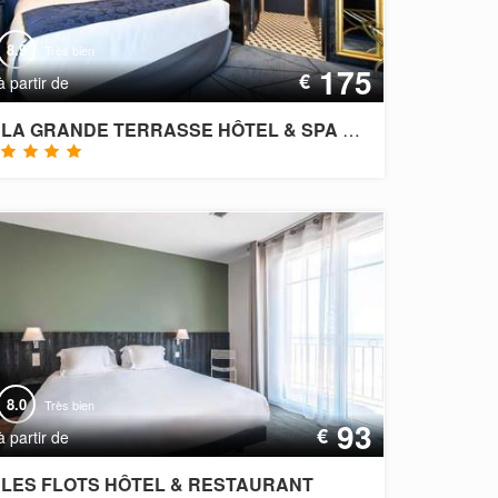
8.9
Très bien
175
€
à partir de
LA GRANDE TERRASSE HÔTEL & SPA LA ROCHELLE - MGALLERY
8.0
Très bien
93
€
à partir de
LES FLOTS HÔTEL & RESTAURANT