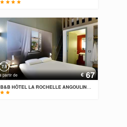
7.9
Bien
67
€
à partir de
B&B HÔTEL LA ROCHELLE ANGOULINS-SUR-MER