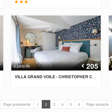
9.0
Superbe
7
205
€
à partir de
VILLA GRAND VOILE - CHRISTOPHER COUTANCEAU
Page précédente
1
2
3
4
5
6
Page suivante