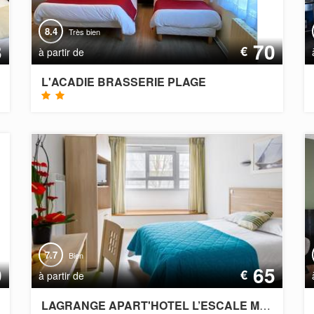
8.4
Très bien
3
70
€
à partir de
L'ACADIE BRASSERIE PLAGE
7.7
Bien
9
65
€
à partir de
LAGRANGE APART'HOTEL L’ESCALE MARINE